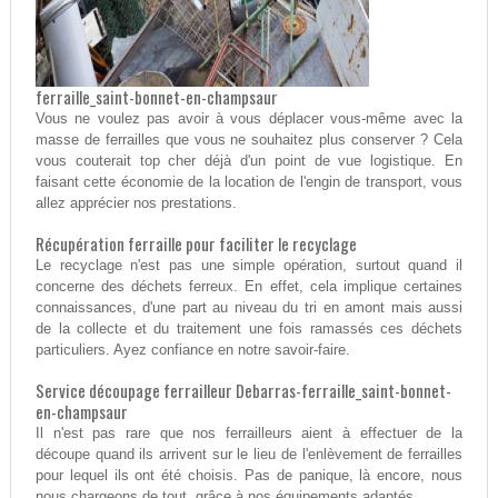
ferraille_saint-bonnet-en-champsaur
Vous ne voulez pas avoir à vous déplacer vous-même avec la
masse de ferrailles que vous ne souhaitez plus conserver ? Cela
vous couterait top cher déjà d'un point de vue logistique. En
faisant cette économie de la location de l'engin de transport, vous
allez apprécier nos prestations.
Récupération ferraille pour faciliter le recyclage
Le recyclage n'est pas une simple opération, surtout quand il
concerne des déchets ferreux. En effet, cela implique certaines
connaissances, d'une part au niveau du tri en amont mais aussi
de la collecte et du traitement une fois ramassés ces déchets
particuliers. Ayez confiance en notre savoir-faire.
Service découpage ferrailleur Debarras-ferraille_saint-bonnet-
en-champsaur
Il n'est pas rare que nos ferrailleurs aient à effectuer de la
découpe quand ils arrivent sur le lieu de l'enlèvement de ferrailles
pour lequel ils ont été choisis. Pas de panique, là encore, nous
nous chargeons de tout, grâce à nos équipements adaptés.