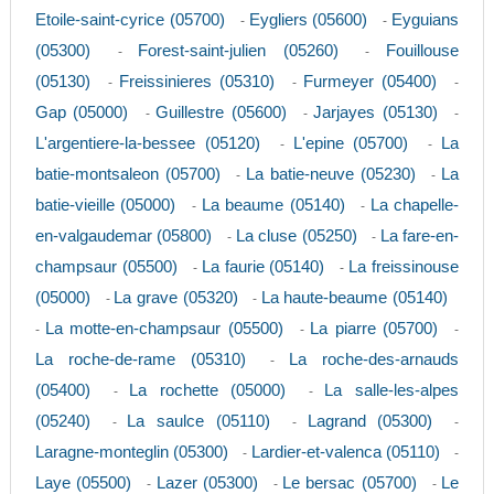
Etoile-saint-cyrice (05700)
Eygliers (05600)
Eyguians
-
-
(05300)
Forest-saint-julien (05260)
Fouillouse
-
-
(05130)
Freissinieres (05310)
Furmeyer (05400)
-
-
-
Gap (05000)
Guillestre (05600)
Jarjayes (05130)
-
-
-
L'argentiere-la-bessee (05120)
L'epine (05700)
La
-
-
batie-montsaleon (05700)
La batie-neuve (05230)
La
-
-
batie-vieille (05000)
La beaume (05140)
La chapelle-
-
-
en-valgaudemar (05800)
La cluse (05250)
La fare-en-
-
-
champsaur (05500)
La faurie (05140)
La freissinouse
-
-
(05000)
La grave (05320)
La haute-beaume (05140)
-
-
La motte-en-champsaur (05500)
La piarre (05700)
-
-
-
La roche-de-rame (05310)
La roche-des-arnauds
-
(05400)
La rochette (05000)
La salle-les-alpes
-
-
(05240)
La saulce (05110)
Lagrand (05300)
-
-
-
Laragne-monteglin (05300)
Lardier-et-valenca (05110)
-
-
Laye (05500)
Lazer (05300)
Le bersac (05700)
Le
-
-
-