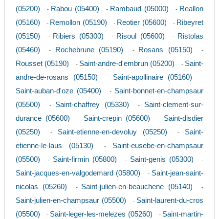
(05200)
Rabou (05400)
Rambaud (05000)
Reallon
-
-
-
(05160)
Remollon (05190)
Reotier (05600)
Ribeyret
-
-
-
(05150)
Ribiers (05300)
Risoul (05600)
Ristolas
-
-
-
(05460)
Rochebrune (05190)
Rosans (05150)
-
-
-
Rousset (05190)
Saint-andre-d'embrun (05200)
Saint-
-
-
andre-de-rosans (05150)
Saint-apollinaire (05160)
-
-
Saint-auban-d'oze (05400)
Saint-bonnet-en-champsaur
-
(05500)
Saint-chaffrey (05330)
Saint-clement-sur-
-
-
durance (05600)
Saint-crepin (05600)
Saint-disdier
-
-
(05250)
Saint-etienne-en-devoluy (05250)
Saint-
-
-
etienne-le-laus (05130)
Saint-eusebe-en-champsaur
-
(05500)
Saint-firmin (05800)
Saint-genis (05300)
-
-
-
Saint-jacques-en-valgodemard (05800)
Saint-jean-saint-
-
nicolas (05260)
Saint-julien-en-beauchene (05140)
-
-
Saint-julien-en-champsaur (05500)
Saint-laurent-du-cros
-
(05500)
Saint-leger-les-melezes (05260)
Saint-martin-
-
-