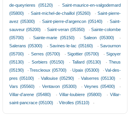
de-queyrieres (05120)
Saint-maurice-en-valgodemard
-
(05800)
Saint-michel-de-chaillol (05260)
Saint-pierre-
-
-
avez (05300)
Saint-pierre-d'argencon (05140)
Saint-
-
-
sauveur (05200)
Saint-veran (05350)
Sainte-colombe
-
-
(05700)
Sainte-marie (05150)
Saleon (05300)
-
-
-
Salerans (05300)
Savines-le-lac (05160)
Savournon
-
-
(05700)
Serres (05700)
Sigottier (05700)
Sigoyer
-
-
-
(05130)
Sorbiers (05150)
Tallard (05130)
Theus
-
-
-
(05190)
Trescleoux (05700)
Upaix (05300)
Val-des-
-
-
-
pres (05100)
Vallouise (05290)
Valserres (05130)
-
-
-
Vars (05560)
Ventavon (05300)
Veynes (05400)
-
-
-
Villar-d'arene (05480)
Villar-loubiere (05800)
Villar-
-
-
saint-pancrace (05100)
Vitrolles (05110)
-
-