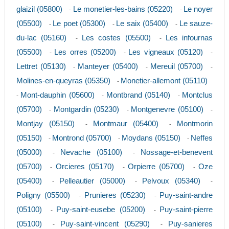
glaizil (05800)
Le monetier-les-bains (05220)
Le noyer
-
-
(05500)
Le poet (05300)
Le saix (05400)
Le sauze-
-
-
-
du-lac (05160)
Les costes (05500)
Les infournas
-
-
(05500)
Les orres (05200)
Les vigneaux (05120)
-
-
-
Lettret (05130)
Manteyer (05400)
Mereuil (05700)
-
-
-
Molines-en-queyras (05350)
Monetier-allemont (05110)
-
Mont-dauphin (05600)
Montbrand (05140)
Montclus
-
-
-
(05700)
Montgardin (05230)
Montgenevre (05100)
-
-
-
Montjay (05150)
Montmaur (05400)
Montmorin
-
-
(05150)
Montrond (05700)
Moydans (05150)
Neffes
-
-
-
(05000)
Nevache (05100)
Nossage-et-benevent
-
-
(05700)
Orcieres (05170)
Orpierre (05700)
Oze
-
-
-
(05400)
Pelleautier (05000)
Pelvoux (05340)
-
-
-
Poligny (05500)
Prunieres (05230)
Puy-saint-andre
-
-
(05100)
Puy-saint-eusebe (05200)
Puy-saint-pierre
-
-
(05100)
Puy-saint-vincent (05290)
Puy-sanieres
-
-