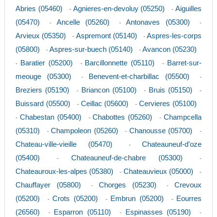
Abries (05460)
Agnieres-en-devoluy (05250)
Aiguilles
-
-
(05470)
Ancelle (05260)
Antonaves (05300)
-
-
-
Arvieux (05350)
Aspremont (05140)
Aspres-les-corps
-
-
(05800)
Aspres-sur-buech (05140)
Avancon (05230)
-
-
Baratier (05200)
Barcillonnette (05110)
Barret-sur-
-
-
-
meouge (05300)
Benevent-et-charbillac (05500)
-
-
Breziers (05190)
Briancon (05100)
Bruis (05150)
-
-
-
Buissard (05500)
Ceillac (05600)
Cervieres (05100)
-
-
Chabestan (05400)
Chabottes (05260)
Champcella
-
-
-
(05310)
Champoleon (05260)
Chanousse (05700)
-
-
-
Chateau-ville-vieille (05470)
Chateauneuf-d'oze
-
(05400)
Chateauneuf-de-chabre (05300)
-
-
Chateauroux-les-alpes (05380)
Chateauvieux (05000)
-
-
Chauffayer (05800)
Chorges (05230)
Crevoux
-
-
(05200)
Crots (05200)
Embrun (05200)
Eourres
-
-
-
(26560)
Esparron (05110)
Espinasses (05190)
-
-
-