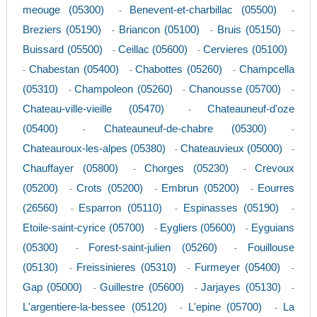
meouge (05300)
Benevent-et-charbillac (05500)
-
-
Breziers (05190)
Briancon (05100)
Bruis (05150)
-
-
-
Buissard (05500)
Ceillac (05600)
Cervieres (05100)
-
-
Chabestan (05400)
Chabottes (05260)
Champcella
-
-
-
(05310)
Champoleon (05260)
Chanousse (05700)
-
-
-
Chateau-ville-vieille (05470)
Chateauneuf-d'oze
-
(05400)
Chateauneuf-de-chabre (05300)
-
-
Chateauroux-les-alpes (05380)
Chateauvieux (05000)
-
-
Chauffayer (05800)
Chorges (05230)
Crevoux
-
-
(05200)
Crots (05200)
Embrun (05200)
Eourres
-
-
-
(26560)
Esparron (05110)
Espinasses (05190)
-
-
-
Etoile-saint-cyrice (05700)
Eygliers (05600)
Eyguians
-
-
(05300)
Forest-saint-julien (05260)
Fouillouse
-
-
(05130)
Freissinieres (05310)
Furmeyer (05400)
-
-
-
Gap (05000)
Guillestre (05600)
Jarjayes (05130)
-
-
-
L'argentiere-la-bessee (05120)
L'epine (05700)
La
-
-