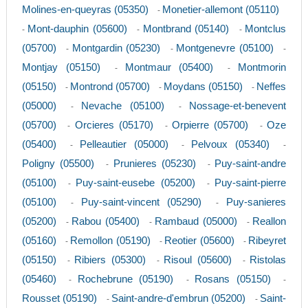
Molines-en-queyras (05350)
Monetier-allemont (05110)
-
Mont-dauphin (05600)
Montbrand (05140)
Montclus
-
-
-
(05700)
Montgardin (05230)
Montgenevre (05100)
-
-
-
Montjay (05150)
Montmaur (05400)
Montmorin
-
-
(05150)
Montrond (05700)
Moydans (05150)
Neffes
-
-
-
(05000)
Nevache (05100)
Nossage-et-benevent
-
-
(05700)
Orcieres (05170)
Orpierre (05700)
Oze
-
-
-
(05400)
Pelleautier (05000)
Pelvoux (05340)
-
-
-
Poligny (05500)
Prunieres (05230)
Puy-saint-andre
-
-
(05100)
Puy-saint-eusebe (05200)
Puy-saint-pierre
-
-
(05100)
Puy-saint-vincent (05290)
Puy-sanieres
-
-
(05200)
Rabou (05400)
Rambaud (05000)
Reallon
-
-
-
(05160)
Remollon (05190)
Reotier (05600)
Ribeyret
-
-
-
(05150)
Ribiers (05300)
Risoul (05600)
Ristolas
-
-
-
(05460)
Rochebrune (05190)
Rosans (05150)
-
-
-
Rousset (05190)
Saint-andre-d'embrun (05200)
Saint-
-
-