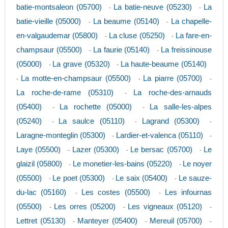
batie-montsaleon (05700)
La batie-neuve (05230)
La
-
-
batie-vieille (05000)
La beaume (05140)
La chapelle-
-
-
en-valgaudemar (05800)
La cluse (05250)
La fare-en-
-
-
champsaur (05500)
La faurie (05140)
La freissinouse
-
-
(05000)
La grave (05320)
La haute-beaume (05140)
-
-
La motte-en-champsaur (05500)
La piarre (05700)
-
-
-
La roche-de-rame (05310)
La roche-des-arnauds
-
(05400)
La rochette (05000)
La salle-les-alpes
-
-
(05240)
La saulce (05110)
Lagrand (05300)
-
-
-
Laragne-monteglin (05300)
Lardier-et-valenca (05110)
-
-
Laye (05500)
Lazer (05300)
Le bersac (05700)
Le
-
-
-
glaizil (05800)
Le monetier-les-bains (05220)
Le noyer
-
-
(05500)
Le poet (05300)
Le saix (05400)
Le sauze-
-
-
-
du-lac (05160)
Les costes (05500)
Les infournas
-
-
(05500)
Les orres (05200)
Les vigneaux (05120)
-
-
-
Lettret (05130)
Manteyer (05400)
Mereuil (05700)
-
-
-