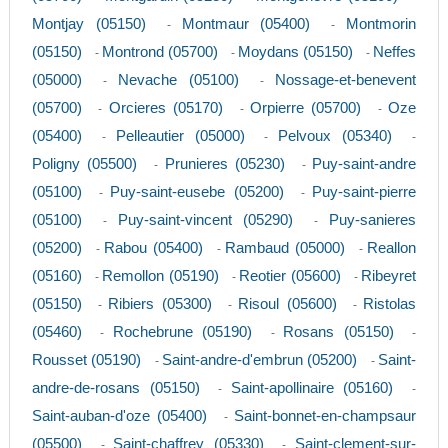
Montjay (05150)
Montmaur (05400)
Montmorin
-
-
(05150)
Montrond (05700)
Moydans (05150)
Neffes
-
-
-
(05000)
Nevache (05100)
Nossage-et-benevent
-
-
(05700)
Orcieres (05170)
Orpierre (05700)
Oze
-
-
-
(05400)
Pelleautier (05000)
Pelvoux (05340)
-
-
-
Poligny (05500)
Prunieres (05230)
Puy-saint-andre
-
-
(05100)
Puy-saint-eusebe (05200)
Puy-saint-pierre
-
-
(05100)
Puy-saint-vincent (05290)
Puy-sanieres
-
-
(05200)
Rabou (05400)
Rambaud (05000)
Reallon
-
-
-
(05160)
Remollon (05190)
Reotier (05600)
Ribeyret
-
-
-
(05150)
Ribiers (05300)
Risoul (05600)
Ristolas
-
-
-
(05460)
Rochebrune (05190)
Rosans (05150)
-
-
-
Rousset (05190)
Saint-andre-d'embrun (05200)
Saint-
-
-
andre-de-rosans (05150)
Saint-apollinaire (05160)
-
-
Saint-auban-d'oze (05400)
Saint-bonnet-en-champsaur
-
(05500)
Saint-chaffrey (05330)
Saint-clement-sur-
-
-