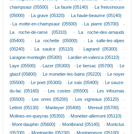
champsaur (05500)
La faurie (05140)
La freissinouse
-
-
(05000)
La grave (05320)
La haute-beaume (05140)
-
-
La motte-en-champsaur (05500)
La piarre (05700)
-
-
-
La roche-de-rame (05310)
La roche-des-arnauds
-
(05400)
La rochette (05000)
La salle-les-alpes
-
-
(05240)
La saulce (05110)
Lagrand (05300)
-
-
-
Laragne-monteglin (05300)
Lardier-et-valenca (05110)
-
-
Laye (05500)
Lazer (05300)
Le bersac (05700)
Le
-
-
-
glaizil (05800)
Le monetier-les-bains (05220)
Le noyer
-
-
(05500)
Le poet (05300)
Le saix (05400)
Le sauze-
-
-
-
du-lac (05160)
Les costes (05500)
Les infournas
-
-
(05500)
Les orres (05200)
Les vigneaux (05120)
-
-
-
Lettret (05130)
Manteyer (05400)
Mereuil (05700)
-
-
-
Molines-en-queyras (05350)
Monetier-allemont (05110)
-
Mont-dauphin (05600)
Montbrand (05140)
Montclus
-
-
-
(05700)
Montgardin (05230)
Montgenevre (05100)
-
-
-