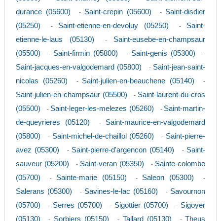
durance (05600)
Saint-crepin (05600)
Saint-disdier
-
-
(05250)
Saint-etienne-en-devoluy (05250)
Saint-
-
-
etienne-le-laus (05130)
Saint-eusebe-en-champsaur
-
(05500)
Saint-firmin (05800)
Saint-genis (05300)
-
-
-
Saint-jacques-en-valgodemard (05800)
Saint-jean-saint-
-
nicolas (05260)
Saint-julien-en-beauchene (05140)
-
-
Saint-julien-en-champsaur (05500)
Saint-laurent-du-cros
-
(05500)
Saint-leger-les-melezes (05260)
Saint-martin-
-
-
de-queyrieres (05120)
Saint-maurice-en-valgodemard
-
(05800)
Saint-michel-de-chaillol (05260)
Saint-pierre-
-
-
avez (05300)
Saint-pierre-d'argencon (05140)
Saint-
-
-
sauveur (05200)
Saint-veran (05350)
Sainte-colombe
-
-
(05700)
Sainte-marie (05150)
Saleon (05300)
-
-
-
Salerans (05300)
Savines-le-lac (05160)
Savournon
-
-
(05700)
Serres (05700)
Sigottier (05700)
Sigoyer
-
-
-
(05130)
Sorbiers (05150)
Tallard (05130)
Theus
-
-
-