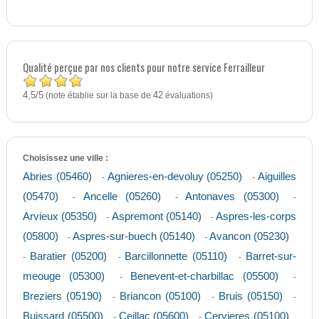
Qualité perçue par nos clients pour notre service Ferrailleur
4,5
5
/
(note établie sur la base de
42
évaluations)
Choisissez une ville :
Abries (05460)
Agnieres-en-devoluy (05250)
Aiguilles
-
-
(05470)
Ancelle (05260)
Antonaves (05300)
-
-
-
Arvieux (05350)
Aspremont (05140)
Aspres-les-corps
-
-
(05800)
Aspres-sur-buech (05140)
Avancon (05230)
-
-
Baratier (05200)
Barcillonnette (05110)
Barret-sur-
-
-
-
meouge (05300)
Benevent-et-charbillac (05500)
-
-
Breziers (05190)
Briancon (05100)
Bruis (05150)
-
-
-
Buissard (05500)
Ceillac (05600)
Cervieres (05100)
-
-