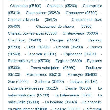
Chabestan (05400)
Chabottes (05260)
Champcella
-
-
-
(05310)
Champoleon (05260)
Chanousse (05700)
-
-
-
Chateau-ville-vieille (05470)
Chateauneuf-d'oze
-
(05400)
Chateauneuf-de-chabre (05300)
-
-
Chateauroux-les-alpes (05380)
Chateauvieux (05000)
-
-
Chauffayer (05800)
Chorges (05230)
Crevoux
-
-
(05200)
Crots (05200)
Embrun (05200)
Eourres
-
-
-
(26560)
Esparron (05110)
Espinasses (05190)
-
-
-
Etoile-saint-cyrice (05700)
Eygliers (05600)
Eyguians
-
-
(05300)
Forest-saint-julien (05260)
Fouillouse
-
-
(05130)
Freissinieres (05310)
Furmeyer (05400)
-
-
-
Gap (05000)
Guillestre (05600)
Jarjayes (05130)
-
-
-
L'argentiere-la-bessee (05120)
L'epine (05700)
La
-
-
batie-montsaleon (05700)
La batie-neuve (05230)
La
-
-
batie-vieille (05000)
La beaume (05140)
La chapelle-
-
-
en-valgaudemar (05800)
La cluse (05250)
La fare-en-
-
-