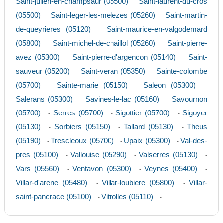
Saint-julien-en-champsaur (05500)
Saint-laurent-du-cros
-
(05500)
Saint-leger-les-melezes (05260)
Saint-martin-
-
-
de-queyrieres (05120)
Saint-maurice-en-valgodemard
-
(05800)
Saint-michel-de-chaillol (05260)
Saint-pierre-
-
-
avez (05300)
Saint-pierre-d'argencon (05140)
Saint-
-
-
sauveur (05200)
Saint-veran (05350)
Sainte-colombe
-
-
(05700)
Sainte-marie (05150)
Saleon (05300)
-
-
-
Salerans (05300)
Savines-le-lac (05160)
Savournon
-
-
(05700)
Serres (05700)
Sigottier (05700)
Sigoyer
-
-
-
(05130)
Sorbiers (05150)
Tallard (05130)
Theus
-
-
-
(05190)
Trescleoux (05700)
Upaix (05300)
Val-des-
-
-
-
pres (05100)
Vallouise (05290)
Valserres (05130)
-
-
-
Vars (05560)
Ventavon (05300)
Veynes (05400)
-
-
-
Villar-d'arene (05480)
Villar-loubiere (05800)
Villar-
-
-
saint-pancrace (05100)
Vitrolles (05110)
-
-