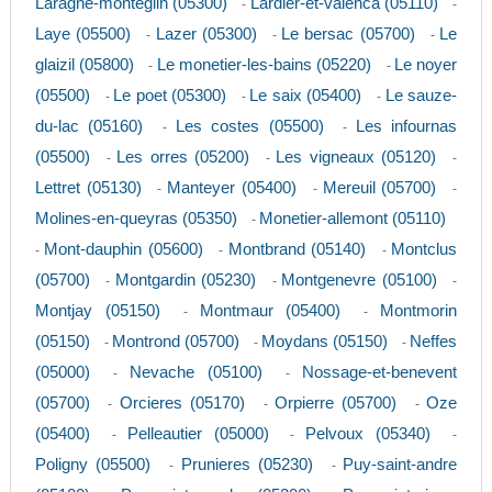
Laragne-monteglin (05300)
Lardier-et-valenca (05110)
-
-
Laye (05500)
Lazer (05300)
Le bersac (05700)
Le
-
-
-
glaizil (05800)
Le monetier-les-bains (05220)
Le noyer
-
-
(05500)
Le poet (05300)
Le saix (05400)
Le sauze-
-
-
-
du-lac (05160)
Les costes (05500)
Les infournas
-
-
(05500)
Les orres (05200)
Les vigneaux (05120)
-
-
-
Lettret (05130)
Manteyer (05400)
Mereuil (05700)
-
-
-
Molines-en-queyras (05350)
Monetier-allemont (05110)
-
Mont-dauphin (05600)
Montbrand (05140)
Montclus
-
-
-
(05700)
Montgardin (05230)
Montgenevre (05100)
-
-
-
Montjay (05150)
Montmaur (05400)
Montmorin
-
-
(05150)
Montrond (05700)
Moydans (05150)
Neffes
-
-
-
(05000)
Nevache (05100)
Nossage-et-benevent
-
-
(05700)
Orcieres (05170)
Orpierre (05700)
Oze
-
-
-
(05400)
Pelleautier (05000)
Pelvoux (05340)
-
-
-
Poligny (05500)
Prunieres (05230)
Puy-saint-andre
-
-