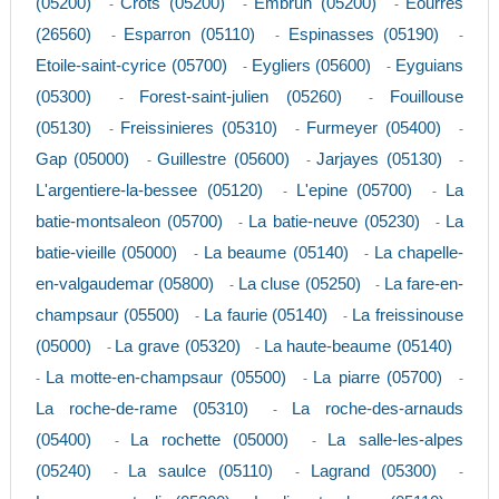
(05200)
Crots (05200)
Embrun (05200)
Eourres
-
-
-
(26560)
Esparron (05110)
Espinasses (05190)
-
-
-
Etoile-saint-cyrice (05700)
Eygliers (05600)
Eyguians
-
-
(05300)
Forest-saint-julien (05260)
Fouillouse
-
-
(05130)
Freissinieres (05310)
Furmeyer (05400)
-
-
-
Gap (05000)
Guillestre (05600)
Jarjayes (05130)
-
-
-
L'argentiere-la-bessee (05120)
L'epine (05700)
La
-
-
batie-montsaleon (05700)
La batie-neuve (05230)
La
-
-
batie-vieille (05000)
La beaume (05140)
La chapelle-
-
-
en-valgaudemar (05800)
La cluse (05250)
La fare-en-
-
-
champsaur (05500)
La faurie (05140)
La freissinouse
-
-
(05000)
La grave (05320)
La haute-beaume (05140)
-
-
La motte-en-champsaur (05500)
La piarre (05700)
-
-
-
La roche-de-rame (05310)
La roche-des-arnauds
-
(05400)
La rochette (05000)
La salle-les-alpes
-
-
(05240)
La saulce (05110)
Lagrand (05300)
-
-
-