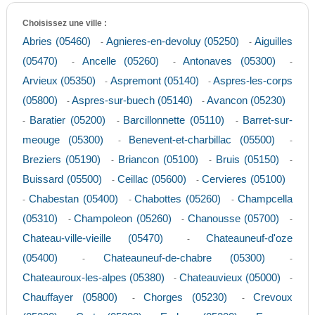
Choisissez une ville :
Abries (05460)
Agnieres-en-devoluy (05250)
Aiguilles
-
-
(05470)
Ancelle (05260)
Antonaves (05300)
-
-
-
Arvieux (05350)
Aspremont (05140)
Aspres-les-corps
-
-
(05800)
Aspres-sur-buech (05140)
Avancon (05230)
-
-
Baratier (05200)
Barcillonnette (05110)
Barret-sur-
-
-
-
meouge (05300)
Benevent-et-charbillac (05500)
-
-
Breziers (05190)
Briancon (05100)
Bruis (05150)
-
-
-
Buissard (05500)
Ceillac (05600)
Cervieres (05100)
-
-
Chabestan (05400)
Chabottes (05260)
Champcella
-
-
-
(05310)
Champoleon (05260)
Chanousse (05700)
-
-
-
Chateau-ville-vieille (05470)
Chateauneuf-d'oze
-
(05400)
Chateauneuf-de-chabre (05300)
-
-
Chateauroux-les-alpes (05380)
Chateauvieux (05000)
-
-
Chauffayer (05800)
Chorges (05230)
Crevoux
-
-