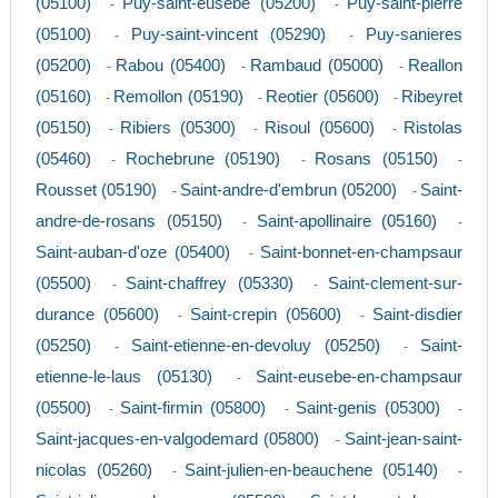
(05100)
Puy-saint-eusebe (05200)
Puy-saint-pierre
-
-
(05100)
Puy-saint-vincent (05290)
Puy-sanieres
-
-
(05200)
Rabou (05400)
Rambaud (05000)
Reallon
-
-
-
(05160)
Remollon (05190)
Reotier (05600)
Ribeyret
-
-
-
(05150)
Ribiers (05300)
Risoul (05600)
Ristolas
-
-
-
(05460)
Rochebrune (05190)
Rosans (05150)
-
-
-
Rousset (05190)
Saint-andre-d'embrun (05200)
Saint-
-
-
andre-de-rosans (05150)
Saint-apollinaire (05160)
-
-
Saint-auban-d'oze (05400)
Saint-bonnet-en-champsaur
-
(05500)
Saint-chaffrey (05330)
Saint-clement-sur-
-
-
durance (05600)
Saint-crepin (05600)
Saint-disdier
-
-
(05250)
Saint-etienne-en-devoluy (05250)
Saint-
-
-
etienne-le-laus (05130)
Saint-eusebe-en-champsaur
-
(05500)
Saint-firmin (05800)
Saint-genis (05300)
-
-
-
Saint-jacques-en-valgodemard (05800)
Saint-jean-saint-
-
nicolas (05260)
Saint-julien-en-beauchene (05140)
-
-