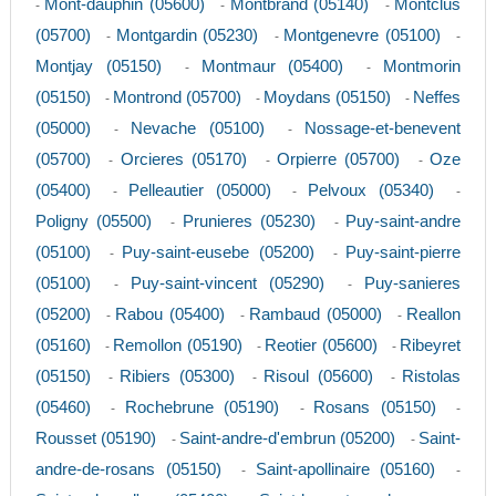
Mont-dauphin (05600)
Montbrand (05140)
Montclus
-
-
-
(05700)
Montgardin (05230)
Montgenevre (05100)
-
-
-
Montjay (05150)
Montmaur (05400)
Montmorin
-
-
(05150)
Montrond (05700)
Moydans (05150)
Neffes
-
-
-
(05000)
Nevache (05100)
Nossage-et-benevent
-
-
(05700)
Orcieres (05170)
Orpierre (05700)
Oze
-
-
-
(05400)
Pelleautier (05000)
Pelvoux (05340)
-
-
-
Poligny (05500)
Prunieres (05230)
Puy-saint-andre
-
-
(05100)
Puy-saint-eusebe (05200)
Puy-saint-pierre
-
-
(05100)
Puy-saint-vincent (05290)
Puy-sanieres
-
-
(05200)
Rabou (05400)
Rambaud (05000)
Reallon
-
-
-
(05160)
Remollon (05190)
Reotier (05600)
Ribeyret
-
-
-
(05150)
Ribiers (05300)
Risoul (05600)
Ristolas
-
-
-
(05460)
Rochebrune (05190)
Rosans (05150)
-
-
-
Rousset (05190)
Saint-andre-d'embrun (05200)
Saint-
-
-
andre-de-rosans (05150)
Saint-apollinaire (05160)
-
-