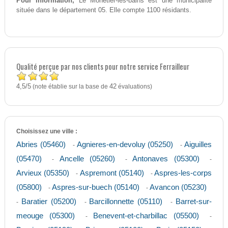
Pour information,
Le Monetier-les-bains est une municipalité
située dans le département 05. Elle compte 1100 résidants.
Qualité perçue par nos clients pour notre service Ferrailleur
4,5
5
/
(note établie sur la base de
42
évaluations)
Choisissez une ville :
Abries (05460)
Agnieres-en-devoluy (05250)
Aiguilles
-
-
(05470)
Ancelle (05260)
Antonaves (05300)
-
-
-
Arvieux (05350)
Aspremont (05140)
Aspres-les-corps
-
-
(05800)
Aspres-sur-buech (05140)
Avancon (05230)
-
-
Baratier (05200)
Barcillonnette (05110)
Barret-sur-
-
-
-
meouge (05300)
Benevent-et-charbillac (05500)
-
-