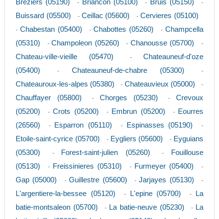
Breziers (05190)
Briancon (05100)
Bruis (05150)
-
-
-
Buissard (05500)
Ceillac (05600)
Cervieres (05100)
-
-
Chabestan (05400)
Chabottes (05260)
Champcella
-
-
-
(05310)
Champoleon (05260)
Chanousse (05700)
-
-
-
Chateau-ville-vieille (05470)
Chateauneuf-d'oze
-
(05400)
Chateauneuf-de-chabre (05300)
-
-
Chateauroux-les-alpes (05380)
Chateauvieux (05000)
-
-
Chauffayer (05800)
Chorges (05230)
Crevoux
-
-
(05200)
Crots (05200)
Embrun (05200)
Eourres
-
-
-
(26560)
Esparron (05110)
Espinasses (05190)
-
-
-
Etoile-saint-cyrice (05700)
Eygliers (05600)
Eyguians
-
-
(05300)
Forest-saint-julien (05260)
Fouillouse
-
-
(05130)
Freissinieres (05310)
Furmeyer (05400)
-
-
-
Gap (05000)
Guillestre (05600)
Jarjayes (05130)
-
-
-
L'argentiere-la-bessee (05120)
L'epine (05700)
La
-
-
batie-montsaleon (05700)
La batie-neuve (05230)
La
-
-