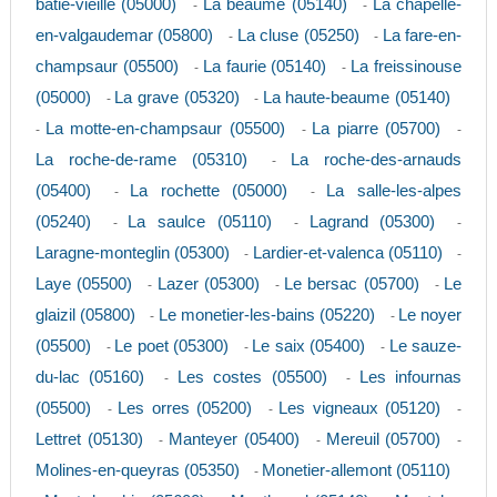
batie-vieille (05000)
La beaume (05140)
La chapelle-
-
-
en-valgaudemar (05800)
La cluse (05250)
La fare-en-
-
-
champsaur (05500)
La faurie (05140)
La freissinouse
-
-
(05000)
La grave (05320)
La haute-beaume (05140)
-
-
La motte-en-champsaur (05500)
La piarre (05700)
-
-
-
La roche-de-rame (05310)
La roche-des-arnauds
-
(05400)
La rochette (05000)
La salle-les-alpes
-
-
(05240)
La saulce (05110)
Lagrand (05300)
-
-
-
Laragne-monteglin (05300)
Lardier-et-valenca (05110)
-
-
Laye (05500)
Lazer (05300)
Le bersac (05700)
Le
-
-
-
glaizil (05800)
Le monetier-les-bains (05220)
Le noyer
-
-
(05500)
Le poet (05300)
Le saix (05400)
Le sauze-
-
-
-
du-lac (05160)
Les costes (05500)
Les infournas
-
-
(05500)
Les orres (05200)
Les vigneaux (05120)
-
-
-
Lettret (05130)
Manteyer (05400)
Mereuil (05700)
-
-
-
Molines-en-queyras (05350)
Monetier-allemont (05110)
-