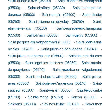
Saint-auban-d'oze (05400)
Saint-bonnet-en-champsaur
-
(05500)
Saint-chaffrey (05330)
Saint-clement-sur-
-
-
durance (05600)
Saint-crepin (05600)
Saint-disdier
-
-
(05250)
Saint-etienne-en-devoluy (05250)
Saint-
-
-
etienne-le-laus (05130)
Saint-eusebe-en-champsaur
-
(05500)
Saint-firmin (05800)
Saint-genis (05300)
-
-
-
Saint-jacques-en-valgodemard (05800)
Saint-jean-saint-
-
nicolas (05260)
Saint-julien-en-beauchene (05140)
-
-
Saint-julien-en-champsaur (05500)
Saint-laurent-du-cros
-
(05500)
Saint-leger-les-melezes (05260)
Saint-martin-
-
-
de-queyrieres (05120)
Saint-maurice-en-valgodemard
-
(05800)
Saint-michel-de-chaillol (05260)
Saint-pierre-
-
-
avez (05300)
Saint-pierre-d'argencon (05140)
Saint-
-
-
sauveur (05200)
Saint-veran (05350)
Sainte-colombe
-
-
(05700)
Sainte-marie (05150)
Saleon (05300)
-
-
-
Salerans (05300)
Savines-le-lac (05160)
Savournon
-
-