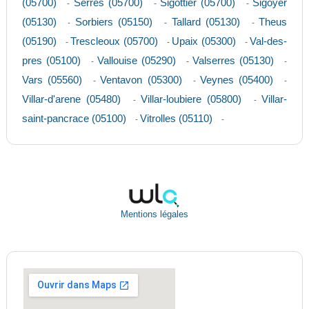
(05700)
Serres (05700)
Sigottier (05700)
Sigoyer
-
-
-
(05130)
Sorbiers (05150)
Tallard (05130)
Theus
-
-
-
(05190)
Trescleoux (05700)
Upaix (05300)
Val-des-
-
-
-
pres (05100)
Vallouise (05290)
Valserres (05130)
-
-
-
Vars (05560)
Ventavon (05300)
Veynes (05400)
-
-
-
Villar-d'arene (05480)
Villar-loubiere (05800)
Villar-
-
-
saint-pancrace (05100)
Vitrolles (05110)
-
-
Mentions légales