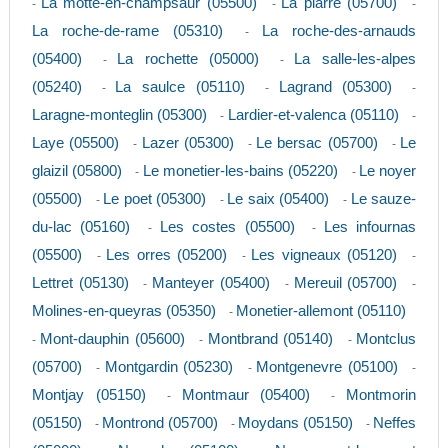
La motte-en-champsaur (05500)
La piarre (05700)
-
-
-
La roche-de-rame (05310)
La roche-des-arnauds
-
(05400)
La rochette (05000)
La salle-les-alpes
-
-
(05240)
La saulce (05110)
Lagrand (05300)
-
-
-
Laragne-monteglin (05300)
Lardier-et-valenca (05110)
-
-
Laye (05500)
Lazer (05300)
Le bersac (05700)
Le
-
-
-
glaizil (05800)
Le monetier-les-bains (05220)
Le noyer
-
-
(05500)
Le poet (05300)
Le saix (05400)
Le sauze-
-
-
-
du-lac (05160)
Les costes (05500)
Les infournas
-
-
(05500)
Les orres (05200)
Les vigneaux (05120)
-
-
-
Lettret (05130)
Manteyer (05400)
Mereuil (05700)
-
-
-
Molines-en-queyras (05350)
Monetier-allemont (05110)
-
Mont-dauphin (05600)
Montbrand (05140)
Montclus
-
-
-
(05700)
Montgardin (05230)
Montgenevre (05100)
-
-
-
Montjay (05150)
Montmaur (05400)
Montmorin
-
-
(05150)
Montrond (05700)
Moydans (05150)
Neffes
-
-
-