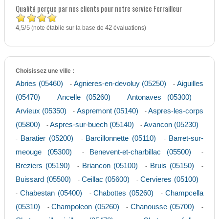
Qualité perçue par nos clients pour notre service Ferrailleur
4,5
5
/
(note établie sur la base de
42
évaluations)
Choisissez une ville :
Abries (05460)
Agnieres-en-devoluy (05250)
Aiguilles
-
-
(05470)
Ancelle (05260)
Antonaves (05300)
-
-
-
Arvieux (05350)
Aspremont (05140)
Aspres-les-corps
-
-
(05800)
Aspres-sur-buech (05140)
Avancon (05230)
-
-
Baratier (05200)
Barcillonnette (05110)
Barret-sur-
-
-
-
meouge (05300)
Benevent-et-charbillac (05500)
-
-
Breziers (05190)
Briancon (05100)
Bruis (05150)
-
-
-
Buissard (05500)
Ceillac (05600)
Cervieres (05100)
-
-
Chabestan (05400)
Chabottes (05260)
Champcella
-
-
-
(05310)
Champoleon (05260)
Chanousse (05700)
-
-
-