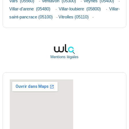
Vars (05560)
Ventavon (05300)
Veynes (05400)
-
-
-
Villar-d'arene (05480)
Villar-loubiere (05800)
Villar-
-
-
saint-pancrace (05100)
Vitrolles (05110)
-
-
Mentions légales