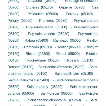
(05000)
Nevache (05100)
Nossage-et-benevent
-
-
(05700)
Orcieres (05170)
Orpierre (05700)
Oze
-
-
-
(05400)
Pelleautier (05000)
Pelvoux (05340)
-
-
-
Poligny (05500)
Prunieres (05230)
Puy-saint-andre
-
-
(05100)
Puy-saint-eusebe (05200)
Puy-saint-pierre
-
-
(05100)
Puy-saint-vincent (05290)
Puy-sanieres
-
-
(05200)
Rabou (05400)
Rambaud (05000)
Reallon
-
-
-
(05160)
Remollon (05190)
Reotier (05600)
Ribeyret
-
-
-
(05150)
Ribiers (05300)
Risoul (05600)
Ristolas
-
-
-
(05460)
Rochebrune (05190)
Rosans (05150)
-
-
-
Rousset (05190)
Saint-andre-d'embrun (05200)
Saint-
-
-
andre-de-rosans (05150)
Saint-apollinaire (05160)
-
-
Saint-auban-d'oze (05400)
Saint-bonnet-en-champsaur
-
(05500)
Saint-chaffrey (05330)
Saint-clement-sur-
-
-
durance (05600)
Saint-crepin (05600)
Saint-disdier
-
-
(05250)
Saint-etienne-en-devoluy (05250)
Saint-
-
-