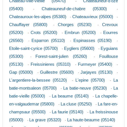
Chateau-ville-vieille (05470)
Chateauneuf-d'oze
-
(05400)
Chateauneuf-de-chabre (05300)
-
-
Chateauroux-les-alpes (05380)
Chateauvieux (05000)
-
-
Chauffayer (05800)
Chorges (05230)
Crevoux
-
-
(05200)
Crots (05200)
Embrun (05200)
Eourres
-
-
-
(26560)
Esparron (05110)
Espinasses (05190)
-
-
-
Etoile-saint-cyrice (05700)
Eygliers (05600)
Eyguians
-
-
(05300)
Forest-saint-julien (05260)
Fouillouse
-
-
(05130)
Freissinieres (05310)
Furmeyer (05400)
-
-
-
Gap (05000)
Guillestre (05600)
Jarjayes (05130)
-
-
-
L'argentiere-la-bessee (05120)
L'epine (05700)
La
-
-
batie-montsaleon (05700)
La batie-neuve (05230)
La
-
-
batie-vieille (05000)
La beaume (05140)
La chapelle-
-
-
en-valgaudemar (05800)
La cluse (05250)
La fare-en-
-
-
champsaur (05500)
La faurie (05140)
La freissinouse
-
-
(05000)
La grave (05320)
La haute-beaume (05140)
-
-