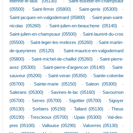
etienne-le-laus (05130)
Saint-eusebe-en-champsaur
-
(05500)
Saint-firmin (05800)
Saint-genis (05300)
-
-
-
Saint-jacques-en-valgodemard (05800)
Saint-jean-saint-
-
nicolas (05260)
Saint-julien-en-beauchene (05140)
-
-
Saint-julien-en-champsaur (05500)
Saint-laurent-du-cros
-
(05500)
Saint-leger-les-melezes (05260)
Saint-martin-
-
-
de-queyrieres (05120)
Saint-maurice-en-valgodemard
-
(05800)
Saint-michel-de-chaillol (05260)
Saint-pierre-
-
-
avez (05300)
Saint-pierre-d'argencon (05140)
Saint-
-
-
sauveur (05200)
Saint-veran (05350)
Sainte-colombe
-
-
(05700)
Sainte-marie (05150)
Saleon (05300)
-
-
-
Salerans (05300)
Savines-le-lac (05160)
Savournon
-
-
(05700)
Serres (05700)
Sigottier (05700)
Sigoyer
-
-
-
(05130)
Sorbiers (05150)
Tallard (05130)
Theus
-
-
-
(05190)
Trescleoux (05700)
Upaix (05300)
Val-des-
-
-
-
pres (05100)
Vallouise (05290)
Valserres (05130)
-
-
-