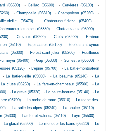
ard (05500)
-
Ceillac (05600)
-
Cervieres (05100)
-
5260)
-
Champcella (05310)
-
Champoleon (05260)
-
ille-vieille (05470)
-
Chateauneuf-d'oze (05400)
-
hateauroux-les-alpes (05380)
-
Chateauvieux (05000)
-
5230)
-
Crevoux (05200)
-
Crots (05200)
-
Embrun
rron (05110)
-
Espinasses (05190)
-
Etoile-saint-cyrice
uians (05300)
-
Forest-saint-julien (05260)
-
Fouillouse
Furmeyer (05400)
-
Gap (05000)
-
Guillestre (05600)
-
-bessee (05120)
-
L'epine (05700)
-
La batie-montsaleon
-
La batie-vieille (05000)
-
La beaume (05140)
-
La
-
La cluse (05250)
-
La fare-en-champsaur (05500)
-
La
000)
-
La grave (05320)
-
La haute-beaume (05140)
-
La
iarre (05700)
-
La roche-de-rame (05310)
-
La roche-des-
000)
-
La salle-les-alpes (05240)
-
La saulce (05110)
-
n (05300)
-
Lardier-et-valenca (05110)
-
Laye (05500)
-
-
Le glaizil (05800)
-
Le monetier-les-bains (05220)
-
Le