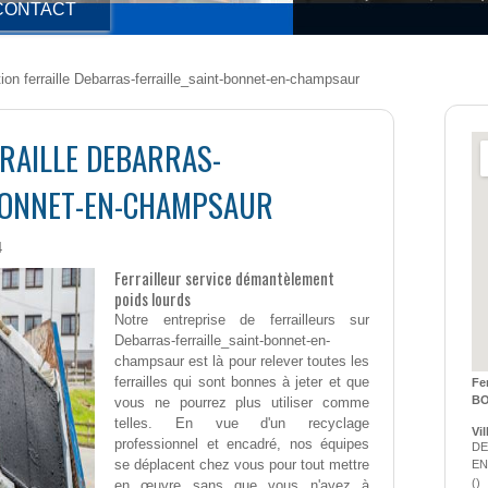
CONTACT
on ferraille Debarras-ferraille_saint-bonnet-en-champsaur
RAILLE DEBARRAS-
BONNET-EN-CHAMPSAUR
4
Ferrailleur service démantèlement
poids lourds
Notre entreprise de ferrailleurs sur
Debarras-ferraille_saint-bonnet-en-
champsaur est là pour relever toutes les
ferrailles qui sont bonnes à jeter et que
Fe
BO
vous ne pourrez plus utiliser comme
telles. En vue d'un recyclage
professionnel et encadré, nos équipes
DE
se déplacent chez vous pour tout mettre
EN
(
)
en œuvre sans que vous n'ayez à