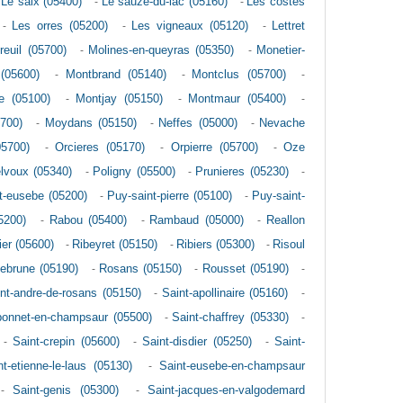
-
Le saix (05400)
-
Le sauze-du-lac (05160)
-
Les costes
-
Les orres (05200)
-
Les vigneaux (05120)
-
Lettret
reuil (05700)
-
Molines-en-queyras (05350)
-
Monetier-
(05600)
-
Montbrand (05140)
-
Montclus (05700)
-
e (05100)
-
Montjay (05150)
-
Montmaur (05400)
-
700)
-
Moydans (05150)
-
Neffes (05000)
-
Nevache
05700)
-
Orcieres (05170)
-
Orpierre (05700)
-
Oze
lvoux (05340)
-
Poligny (05500)
-
Prunieres (05230)
-
t-eusebe (05200)
-
Puy-saint-pierre (05100)
-
Puy-saint-
5200)
-
Rabou (05400)
-
Rambaud (05000)
-
Reallon
ier (05600)
-
Ribeyret (05150)
-
Ribiers (05300)
-
Risoul
ebrune (05190)
-
Rosans (05150)
-
Rousset (05190)
-
nt-andre-de-rosans (05150)
-
Saint-apollinaire (05160)
-
bonnet-en-champsaur (05500)
-
Saint-chaffrey (05330)
-
-
Saint-crepin (05600)
-
Saint-disdier (05250)
-
Saint-
nt-etienne-le-laus (05130)
-
Saint-eusebe-en-champsaur
-
Saint-genis (05300)
-
Saint-jacques-en-valgodemard