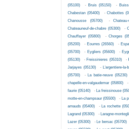
(05100)
-
Bruis (05150)
-
Buiss
Chabestan (05400)
-
Chabottes (0
Chanousse (05700)
-
Chateau-v
Chateauneuf-de-chabre (05300)
-
C
Chauffayer (05800)
-
Chorges (0
(05200)
-
Eourres (26560)
-
Espa
(05700)
-
Eygliers (05600)
-
Eyg
(05130)
-
Freissinieres (05310)
-
Jarjayes (05130)
-
L'argentiere-la
(05700)
-
La batie-neuve (05230)
chapelle-en-valgaudemar (05800)
faurie (05140)
-
La freissinouse (05
motte-en-champsaur (05500)
-
La p
arnauds (05400)
-
La rochette (05
Lagrand (05300)
-
Laragne-montegli
Lazer (05300)
-
Le bersac (05700)