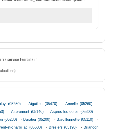
tre service Ferrailleur
aluations)
oluy (05250)
-
Aiguilles (05470)
-
Ancelle (05260)
-
50)
-
Aspremont (05140)
-
Aspres-les-corps (05800)
-
n (05230)
-
Baratier (05200)
-
Barcillonnette (05110)
-
ent-et-charbillac (05500)
-
Breziers (05190)
-
Briancon