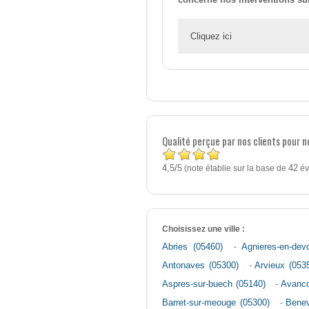
Cliquez ici
Qualité perçue par nos clients pour no
4,5
5
/
(note établie sur la base de
42
év
Choisissez une ville :
Abries (05460)
-
Agnieres-en-dev
Antonaves (05300)
-
Arvieux (053
Aspres-sur-buech (05140)
-
Avanco
Barret-sur-meouge (05300)
-
Benev