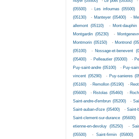
noyer (05500)
-
Le poet (05300)
(05500)
-
Les infournas (05500)
(05130)
-
Manteyer (05400)
-
Me
allemont (05110)
-
Mont-dauphin 
Montgardin (05230)
-
Montgenevr
Montmorin (05150)
-
Montrond (05
(05100)
-
Nossage-et-benevent (
(05400)
-
Pelleautier (05000)
-
Pe
Puy-saint-andre (05100)
-
Puy-sain
vincent (05290)
-
Puy-sanieres (0
(05160)
-
Remollon (05190)
-
Reot
(05600)
-
Ristolas (05460)
-
Roch
Saint-andre-d'embrun (05200)
-
Sai
Saint-auban-d'oze (05400)
-
Saint-
Saint-clement-sur-durance (05600)
etienne-en-devoluy (05250)
-
Sai
(05500)
-
Saint-firmin (05800)